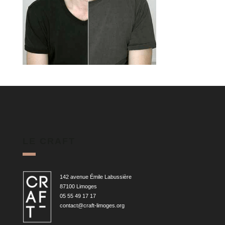
LE CRAFT
142 avenue Émile Labussière
87100 Limoges
05 55 49 17 17
contact@craft-limoges.org