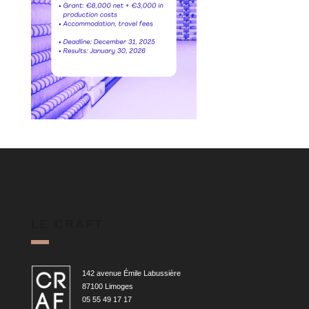
LE CRAFT
142 avenue Émile Labussière
87100 Limoges
05 55 49 17 17