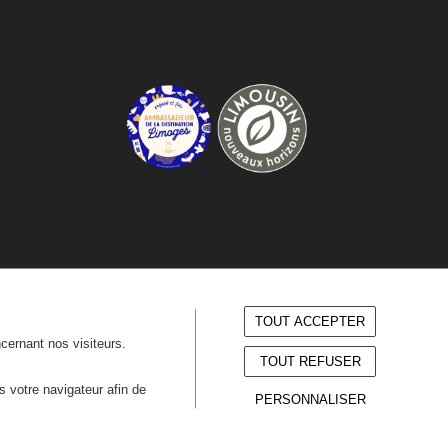
TOUT ACCEPTER
ncernant nos visiteurs.
TOUT REFUSER
ns votre navigateur afin de
PERSONNALISER