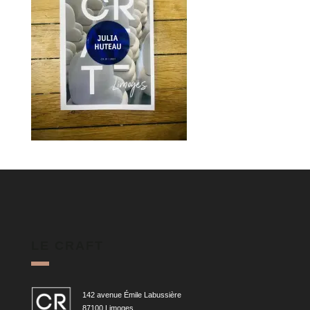
LE CRAFT
142 avenue Émile Labussière
87100 Limoges